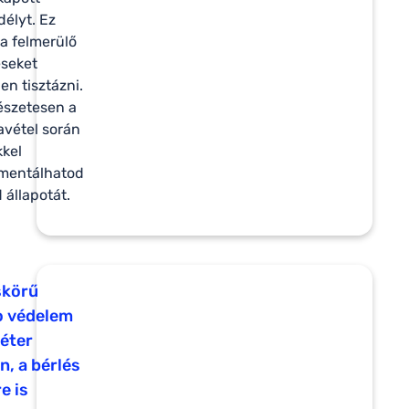
élyt. Ez
 a felmerülő
seket
en tisztázni.
észetesen a
avétel során
kel
mentálhatod
 állapotát.
skörű
o védelem
éter
n, a bérlés
e is