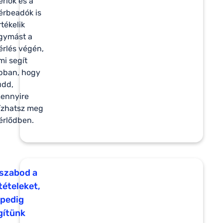
érlők és a
érbeadók is
rtékelik
gymást a
érlés végén,
mi segít
bban, hogy
udd,
ennyire
ízhatsz meg
érlődben.
 szabod a
tételeket,
 pedig
gítünk