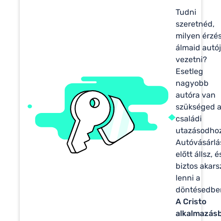
Tudni
szeretnéd,
milyen érzé
álmaid autój
vezetni?
Esetleg
nagyobb
autóra van
szükséged 
családi
utazásodho
Autóvásárlá
előtt állsz, é
biztos akars
lenni a
döntésedbe
A Cristo
alkalmazás