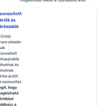
megkeresse neked a nyaralásod árát!
zonosított
érlők és
érbeadók
 Cristo
hare oldalán
sak
zonosított
elhasználók
dhatnak és
ehetnek
érbe autót.
z azonosítás
egít, hogy
egbízható
érlőkkel
alálkozz a