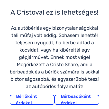
A Cristoval ez is lehetséges!
Az autóbérlés egy bizonytalanságokkal
teli műfaj volt eddig. Sohasem lehettél
teljesen nyugodt, ha bérbe adtad a
kocsidat, vagy ha kibéreltél egy
gépjárművet. Ennek most vége!
Megérkezett a Cristo Share, ami a
bérbeadók és a bérlők számára is sokkal
biztonságosabbá, és egyszerűbbé teszi
az autóbérlés folyamatát!
Bérlőként
Bérbeadóként
érdekel
érdekel