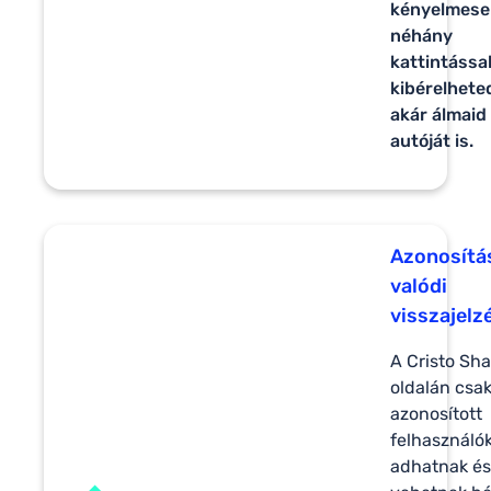
kényelmese
néhány
kattintássa
kibérelhete
akár álmaid
autóját is.
Azonosítá
valódi
visszajelz
A Cristo Sha
oldalán csa
azonosított
felhasználó
adhatnak és