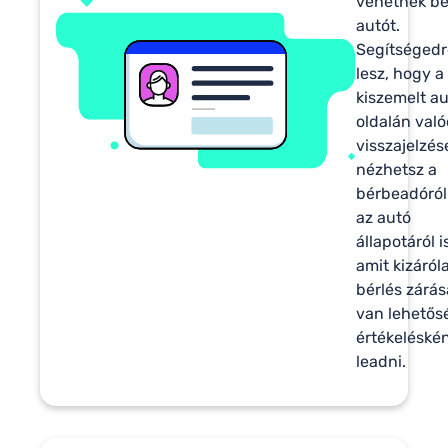
vehetnek b
autót.
Segítségedr
lesz, hogy a
kiszemelt a
oldalán való
visszajelzés
nézhetsz a
bérbeadóról
az autó
állapotáról i
amit kizáról
bérlés zárás
van lehetős
értékeléské
leadni.