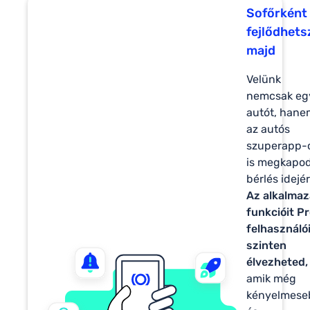
Sofőrként 
fejlődhets
majd
Velünk
nemcsak eg
autót, hane
az autós
szuperapp-
is megkapod
bérlés idejér
Az alkalma
funkcióit P
felhasználó
szinten
élvezheted,
amik még
kényelmese