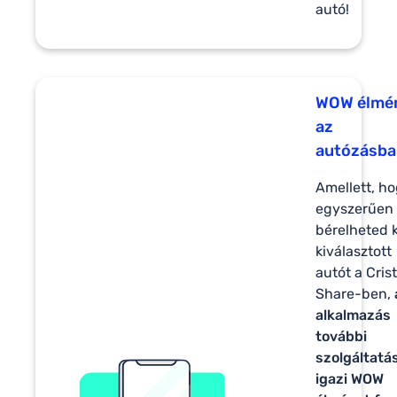
autó!
WOW élmé
az
autózásba
Amellett, h
egyszerűen
bérelheted k
kiválasztott
autót a Cris
Share-ben,
alkalmazás
további
szolgáltatá
igazi WOW