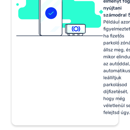
élményt fo
nyújtani
számodra!

Például azo
figyelmezte
ha fizetős
parkoló zón
állsz meg, é
mikor elindu
az autóddal,
automatiku
leállítjuk
parkolásod
díjfizetését,
hogy még
véletlenül s
felejtsd úgy.