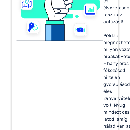
és
élvezetese
teszik az
autózást!
Például
megnézhete
milyen veze
hibákat véte
– hány erős
fékezésed,
hirtelen
gyorsulásod
éles
kanyarvétel
volt. Nyugi,
mindezt csa
látod, amíg
nálad van a