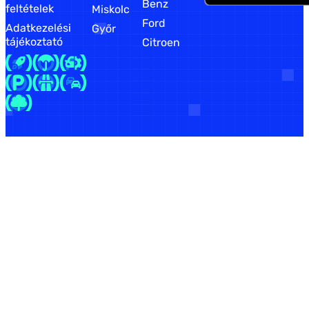
Benz
feltételek
Miskolc
Ford
Adatkezelési
Győr
tájékoztató
Citroen