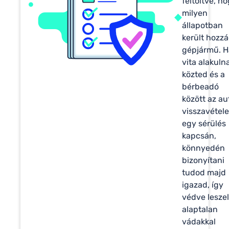
feltöltve, h
milyen
állapotban
került hozzá
gépjármű. H
vita alakulna
közted és a
bérbeadó
között az au
visszavétele
egy sérülés
kapcsán,
könnyedén
bizonyítani
tudod majd
igazad, így
védve leszel
alaptalan
vádakkal