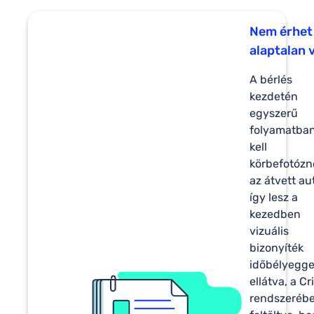
Nem érhet
alaptalan 
A bérlés
kezdetén
egyszerű
folyamatba
kell
körbefotóz
az átvett au
így lesz a
kezedben
vizuális
bizonyíték
időbélyegge
ellátva, a Cr
rendszeréb