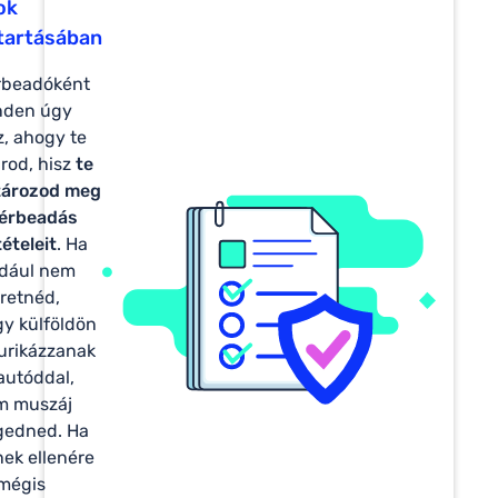
ok
tartásában
rbeadóként
nden úgy
z, ahogy te
rod, hisz
te
tározod meg
bérbeadás
tételeit
. Ha
ldául nem
retnéd,
y külföldön
furikázzanak
autóddal,
m muszáj
gedned. Ha
ek ellenére
mégis