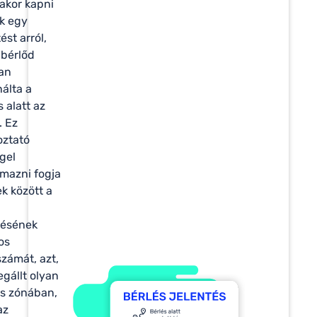
akor kapni
k egy
ést arról,
bérlőd
an
álta a
s alatt az
. Ez
oztató
ggel
lmazni fogja
k között a
tésének
os
zámát, azt,
gállt olyan
ős zónában,
az