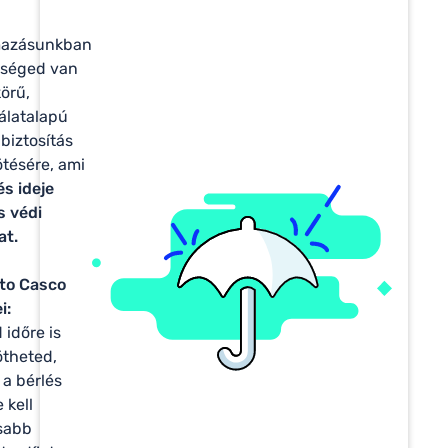
mazásunkban
őséged van
körű,
álatalapú
biztosítás
tésére, ami
és ideje
is védi
at.
sto Casco
i:
d időre is
theted,
 a bérlés
 kell
sabb