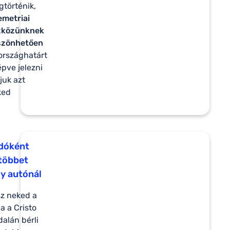
történik,
emetriai
zközünknek
szönhetően
országhatárt
épve jelezni
juk azt
ked
dóként
többet
y autónál
sz neked a
a a Cristo
dalán bérli