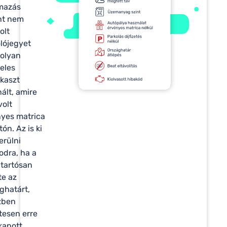
mazás
nt nem
olt
lójegyet
olyan
teles
kaszt
ált, amire
olt
yes matrica
tón. Az is ki
erülni
dra, ha a
 tartósan
te az
ghatárt,
zben
tesen erre
kapott