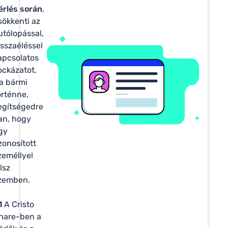
érlés során
,
sökkenti az
utólopással,
isszaéléssel
apcsolatos
ockázatot.
a bármi
örténne,
egítségedre
an, hogy
gy
zonosított
zeméllyel
llsz
zemben.
1
A Cristo
hare-ben a