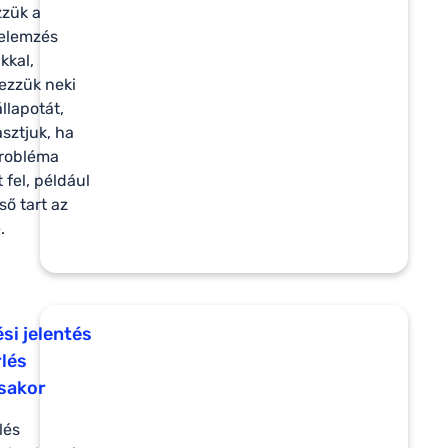
zzük a
 elemzés
kkal,
lezzük neki
llapotát,
iasztjuk, ha
probléma
 fel, például
ső tart az
.
ési jelentés
rlés
sakor
lés