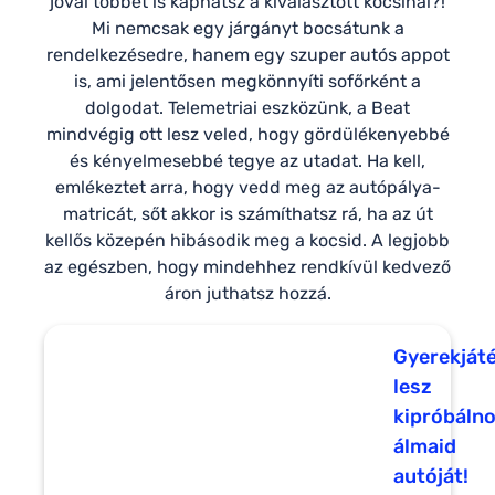
jóval többet is kaphatsz a kiválasztott kocsinál?!
Mi nemcsak egy járgányt bocsátunk a
rendelkezésedre, hanem egy szuper autós appot
is, ami jelentősen megkönnyíti sofőrként a
dolgodat. Telemetriai eszközünk, a Beat
mindvégig ott lesz veled, hogy gördülékenyebbé
és kényelmesebbé tegye az utadat. Ha kell,
emlékeztet arra, hogy vedd meg az autópálya-
matricát, sőt akkor is számíthatsz rá, ha az út
kellős közepén hibásodik meg a kocsid. A legjobb
az egészben, hogy mindehhez rendkívül kedvező
áron juthatsz hozzá.
Gyerekját
lesz
kipróbáln
álmaid
autóját!