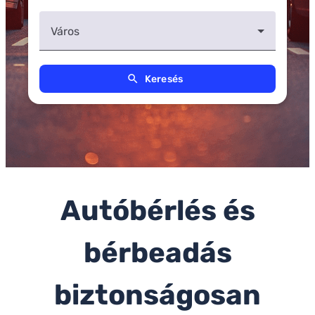
Város
search
Keresés
Autóbérlés és
bérbeadás
biztonságosan