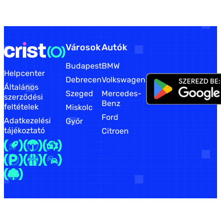
Városok
Autók
Budapest
BMW
Helpcenter
Debrecen
Volkswagen
Általános
Szeged
Mercedes-
szerződési
Benz
feltételek
Miskolc
Ford
Adatkezelési
Győr
tájékoztató
Citroen