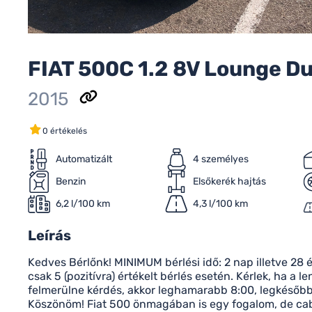
FIAT 500C 1.2 8V Lounge D
2015
0 értékelés
Automatizált
4 személyes
Benzin
Elsőkerék hajtás
6,2 l/100 km
4,3 l/100 km
Leírás
Kedves Bérlőnk! MINIMUM bérlési idő: 2 nap illetve 28 
csak 5 (pozitívra) értékelt bérlés esetén. Kérlek, ha a l
felmerülne kérdés, akkor leghamarabb 8:00, legkésőbb 
Köszönöm! Fiat 500 önmagában is egy fogalom, de cab