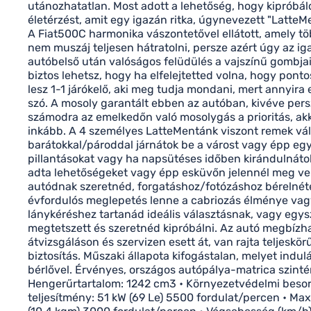
utánozhatatlan. Most adott a lehetőség, hogy kipróbáld
életérzést, amit egy igazán ritka, úgynevezett "LatteMe
A Fiat500C harmonika vászontetővel ellátott, amely töb
nem muszáj teljesen hátratolni, persze azért úgy az ig
autóbelső után valóságos felüdülés a vajszínű gombja
biztos lehetsz, hogy ha elfelejtetted volna, hogy pontos
lesz 1-1 járókelő, aki meg tudja mondani, mert annyira 
szó. A mosoly garantált ebben az autóban, kivéve per
számodra az emelkedőn való mosolygás a prioritás, akk
inkább. A 4 személyes LatteMentánk viszont remek vál
barátokkal/pároddal járnátok be a várost vagy épp eg
pillantásokat vagy ha napsütéses időben kirándulnátok
adta lehetőségeket vagy épp esküvőn jelennél meg vel
autódnak szeretnéd, forgatáshoz/fotózáshoz bérelnétek
évfordulós meglepetés lenne a cabriozás élménye va
lánykéréshez tartanád ideális választásnak, vagy egys
megtetszett és szeretnéd kipróbálni. Az autó megbízha
átvizsgáláson és szervizen esett át, van rajta teljeskö
biztosítás. Műszaki állapota kifogástalan, melyet indulás
bérlővel. Érvényes, országos autópálya-matrica szinté
Hengerűrtartalom: 1242 cm3 • Környezetvédelmi besoro
teljesítmény: 51 kW (69 Le) 5500 fordulat/percen • Ma