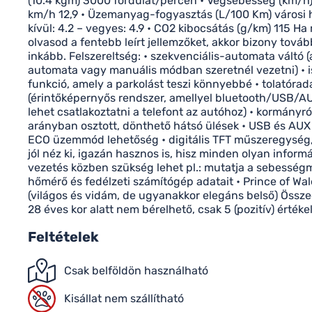
(10.4 kgm) 3000 fordulat/percen • Végsebesség (km/h)
km/h 12,9 • Üzemanyag-fogyasztás (L/100 Km) városi 
kívül: 4.2 – vegyes: 4.9 • CO2 kibocsátás (g/km) 115 H
olvasod a fentebb leírt jellemzőket, akkor bizony továb
inkább. Felszereltség: • szekvenciális-automata váltó 
automata vagy manuális módban szeretnél vezetni) • isof
funkció, amely a parkolást teszi könnyebbé • tolatóra
(érintőképernyős rendszer, amellyel bluetooth/USB/AU
lehet csatlakoztatni a telefont az autóhoz) • kormányr
arányban osztott, dönthető hátsó ülések • USB és AUX 
ECO üzemmód lehetőség • digitális TFT műszeregység,
jól néz ki, igazán hasznos is, hisz minden olyan infor
vezetés közben szükség lehet pl.: mutatja a sebesség
hőmérő és fedélzeti számítógép adatait • Prince of Wal
(világos és vidám, de ugyanakkor elegáns belső) Össz
28 éves kor alatt nem bérelhető, csak 5 (pozitív) értéke
Feltételek
Csak belföldön használható
Kisállat nem szállítható