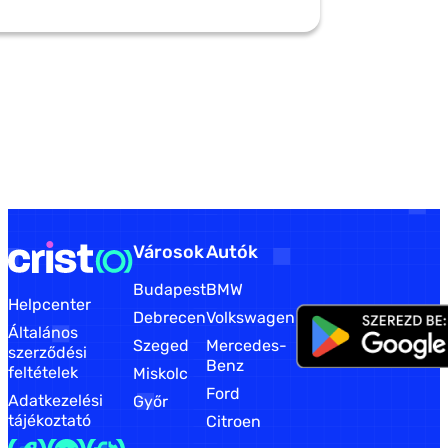
Városok
Autók
Budapest
BMW
Helpcenter
Debrecen
Volkswagen
Általános
Szeged
Mercedes-
szerződési
Benz
feltételek
Miskolc
Ford
Adatkezelési
Győr
tájékoztató
Citroen