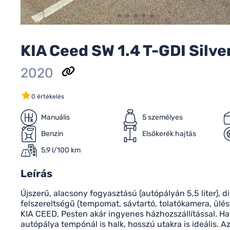
KIA Ceed SW 1.4 T-GDI Silve
2020
0 értékelés
Manuális
5 személyes
Benzin
Elsőkerék hajtás
5,9 l/100 km
Leírás
Újszerű, alacsony fogyasztású (autópályán 5,5 liter), 
felszereltségű (tempomat, sávtartó, tolatókamera, ülésf
KIA CEED, Pesten akár ingyenes házhozszállítással. H
autópálya tempónál is halk, hosszú utakra is ideális. Az 