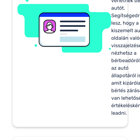
vehetnek b
autót.
Segítségedr
lesz, hogy a
kiszemelt a
oldalán való
visszajelzés
nézhetsz a
bérbeadóról
az autó
állapotáról i
amit kizáról
bérlés zárás
van lehetős
értékeléské
leadni.