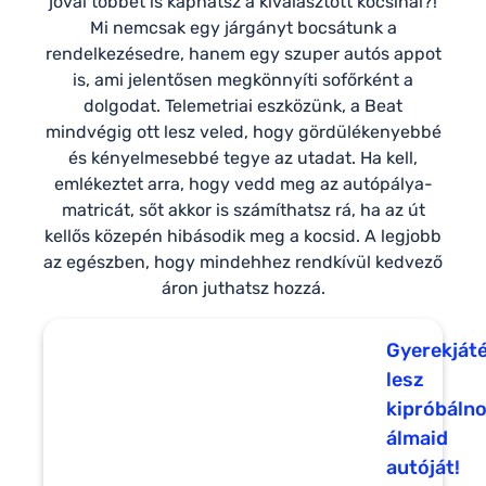
jóval többet is kaphatsz a kiválasztott kocsinál?!
Mi nemcsak egy járgányt bocsátunk a
rendelkezésedre, hanem egy szuper autós appot
is, ami jelentősen megkönnyíti sofőrként a
dolgodat. Telemetriai eszközünk, a Beat
mindvégig ott lesz veled, hogy gördülékenyebbé
és kényelmesebbé tegye az utadat. Ha kell,
emlékeztet arra, hogy vedd meg az autópálya-
matricát, sőt akkor is számíthatsz rá, ha az út
kellős közepén hibásodik meg a kocsid. A legjobb
az egészben, hogy mindehhez rendkívül kedvező
áron juthatsz hozzá.
Gyerekját
lesz
kipróbáln
álmaid
autóját!