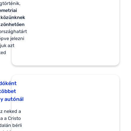
történik,
emetriai
zközünknek
szönhetően
országhatárt
épve jelezni
juk azt
ked
dóként
többet
y autónál
sz neked a
a a Cristo
dalán bérli