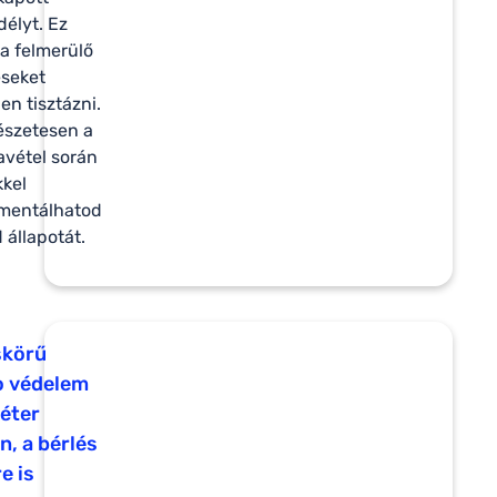
élyt. Ez
 a felmerülő
seket
en tisztázni.
észetesen a
avétel során
kel
mentálhatod
 állapotát.
skörű
o védelem
éter
n, a bérlés
e is