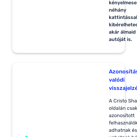
kényelmese
néhány
kattintássa
kibérelhete
akár álmaid
autóját is.
Azonosítá
valódi
visszajelz
A Cristo Sha
oldalán csa
azonosított
felhasználó
adhatnak és