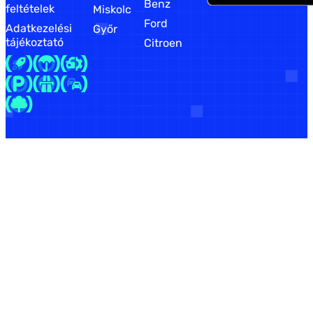
Benz
feltételek
Miskolc
Ford
Adatkezelési
Győr
tájékoztató
Citroen