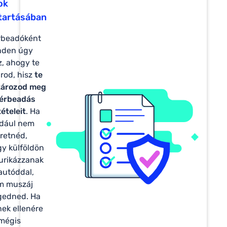
ok
tartásában
rbeadóként
nden úgy
z, ahogy te
rod, hisz
te
tározod meg
bérbeadás
tételeit
. Ha
ldául nem
retnéd,
y külföldön
furikázzanak
autóddal,
m muszáj
gedned. Ha
ek ellenére
mégis