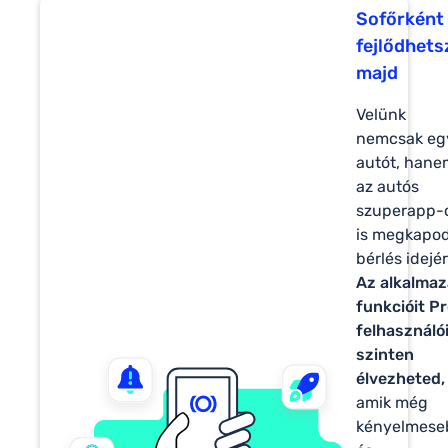
Sofőrként 
fejlődhets
majd
Velünk
nemcsak eg
autót, hane
az autós
szuperapp-
is megkapod
bérlés idejér
Az alkalma
funkcióit P
felhasználó
szinten
élvezheted,
amik még
kényelmese