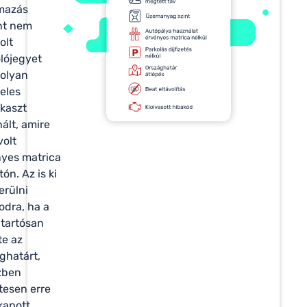
mazás
nt nem
olt
lójegyet
olyan
teles
kaszt
ált, amire
olt
yes matrica
tón. Az is ki
erülni
dra, ha a
 tartósan
te az
ghatárt,
zben
tesen erre
kapott