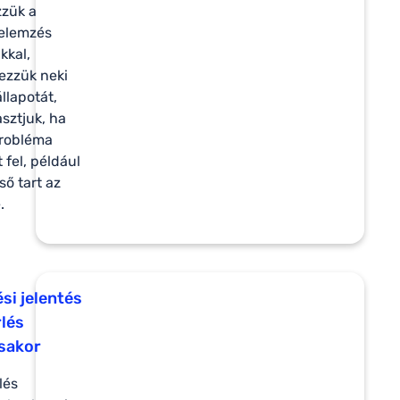
zzük a
 elemzés
kkal,
lezzük neki
llapotát,
iasztjuk, ha
probléma
 fel, például
ső tart az
.
ési jelentés
rlés
sakor
lés