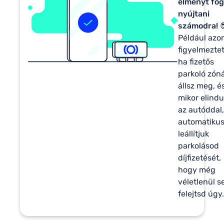
élményt fo
nyújtani
számodra!

Például azo
figyelmezte
ha fizetős
parkoló zón
állsz meg, é
mikor elindu
az autóddal,
automatiku
leállítjuk
parkolásod
díjfizetését,
hogy még
véletlenül s
felejtsd úgy.