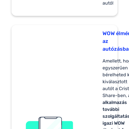
autó!
WOW élmé
az
autózásba
Amellett, h
egyszerűen
bérelheted k
kiválasztott
autót a Cris
Share-ben,
alkalmazás
további
szolgáltatá
igazi WOW