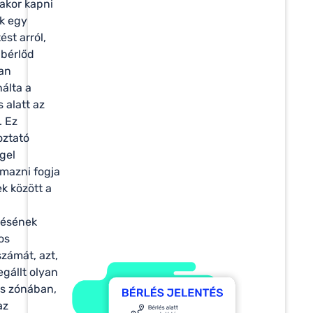
akor kapni
k egy
ést arról,
bérlőd
an
álta a
s alatt az
. Ez
oztató
ggel
lmazni fogja
k között a
tésének
os
zámát, azt,
gállt olyan
ős zónában,
az