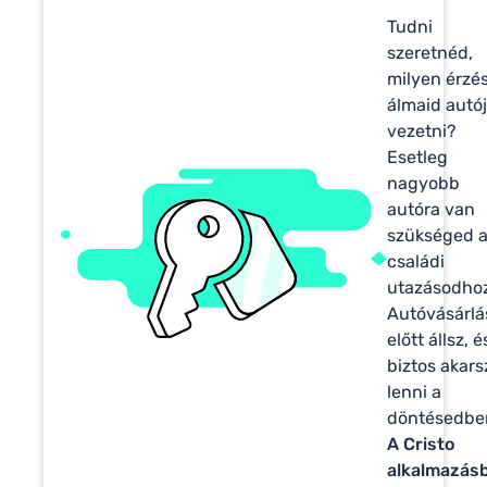
Tudni
szeretnéd,
milyen érzé
álmaid autój
vezetni?
Esetleg
nagyobb
autóra van
szükséged 
családi
utazásodho
Autóvásárlá
előtt állsz, é
biztos akars
lenni a
döntésedbe
A Cristo
alkalmazás