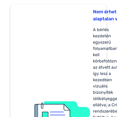
Nem érhet
alaptalan 
A bérlés
kezdetén
egyszerű
folyamatba
kell
körbefotóz
az átvett au
így lesz a
kezedben
vizuális
bizonyíték
időbélyegge
ellátva, a Cr
rendszeréb