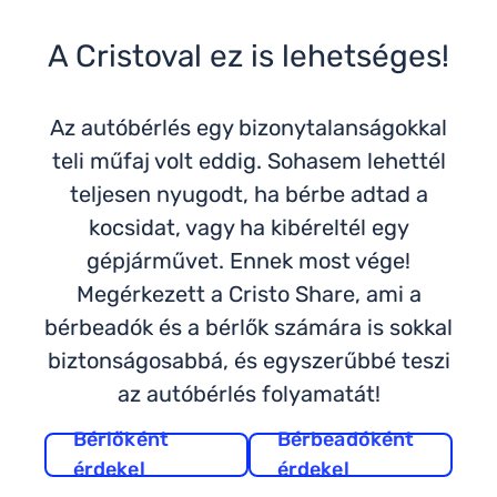
A Cristoval ez is lehetséges!
Az autóbérlés egy bizonytalanságokkal
teli műfaj volt eddig. Sohasem lehettél
teljesen nyugodt, ha bérbe adtad a
kocsidat, vagy ha kibéreltél egy
gépjárművet. Ennek most vége!
Megérkezett a Cristo Share, ami a
bérbeadók és a bérlők számára is sokkal
biztonságosabbá, és egyszerűbbé teszi
az autóbérlés folyamatát!
Bérlőként
Bérbeadóként
érdekel
érdekel