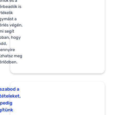
érlők és a
érbeadók is
rtékelik
gymást a
érlés végén,
mi segít
bban, hogy
udd,
ennyire
ízhatsz meg
érlődben.
 szabod a
tételeket,
 pedig
gítünk