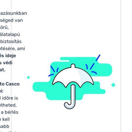
mazásunkban
őséged van
körű,
álatalapú
biztosítás
tésére, ami
és ideje
is védi
at.
sto Casco
i:
d időre is
theted,
 a bérlés
 kell
sabb