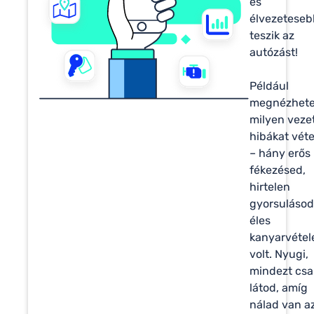
és
élvezetese
teszik az
autózást!
Például
megnézhete
milyen veze
hibákat véte
– hány erős
fékezésed,
hirtelen
gyorsulásod
éles
kanyarvétel
volt. Nyugi,
mindezt csa
látod, amíg
nálad van a