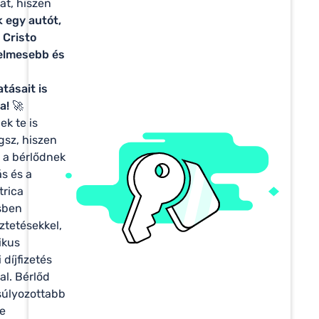
at, hiszen
 egy autót,
 Cristo
elmesebb és
atásait is
a!
🚀
k te is
ogsz, hiszen
 a bérlődnek
ás és a
trica
ésben
ztetésekkel,
ikus
 díjfizetés
sal. Bérlőd
súlyozottabb
e