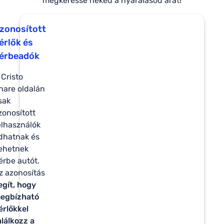
megkeresse neked a nyaralásod árát!
zonosított
érlők és
érbeadók
 Cristo
hare oldalán
sak
zonosított
elhasználók
dhatnak és
ehetnek
érbe autót.
z azonosítás
egít, hogy
egbízható
érlőkkel
alálkozz a