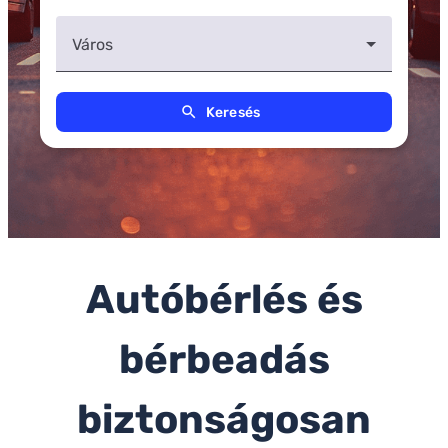
Város
search
Keresés
Autóbérlés és
bérbeadás
biztonságosan