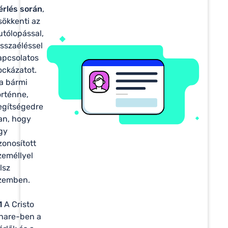
érlés során
,
sökkenti az
utólopással,
isszaéléssel
apcsolatos
ockázatot.
a bármi
örténne,
egítségedre
an, hogy
gy
zonosított
zeméllyel
llsz
zemben.
1
A Cristo
hare-ben a